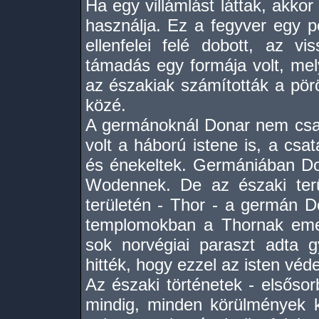
Ha egy villámlást láttak, akkor
használja. Ez a fegyver egy pö
ellenfelei felé dobott, az 
támadás egy formája volt, mel
az északiak számították a pörö
közé.
A germánoknál Donar nem csa
volt a háború istene is, a cs
és énekeltek. Germániában Do
Wodennek. De az északi terü
területén - Thor - a germán D
templomokban a Thornak emel
sok norvégiai paraszt adta 
hitték, hogy ezzel az isten véd
Az északi történetek - elsősor
mindig, minden körülmények kö