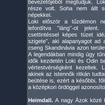
bevezetőjéből megtudjuk. Lo
része volt. Soha nem állt 
népekkel.
Loki először a tűzdémon n
lefordítva "láng"-ot jelent
csettintéssel képes tüzet id
szigete", aki alapanyagot a
cseng Skandinávia azon területe
A legendákban mindig úgy tűni
idők kezdetén Loki és Odin b
vértestvérségként kezeltek. L
akinek az istennők ritkán tudtak
beütése is, ezért a későbbi, f
a középkori ördöggel azonosíto
Heimdall.
A nagy Ázok közé ke