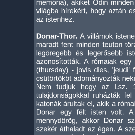
memória), akiket Odin minden 
világba hírekért, hogy aztán e
az istenhez.
Donar-Thor.
A villámok istene
maradt fent minden teuton tö
legöregebb és legerősebb ist
azonosították. A rómaiak egy n
(thursday) - jovis dies, 'jeudi
csütörtököt adományozták neki
Nem tudjuk hogy az i.sz. 1
tulajdonságokkal ruházták fe
katonák árultak el, akik a róma
Donar egy félt isten volt. 
mennydörög, akkor Donar sze
szekér áthaladt az égen. A sz