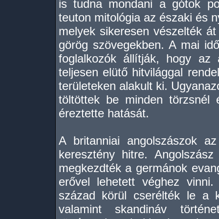
is tudna mondani a gótok pogá
teuton mitológia az északi és 
melyek sikeresen vészelték át
görög szövegekben. A mai idő
foglalkozók állítják, hogy az
teljesen elütő hitvilággal rend
területeken alakult ki. Ugyana
töltöttek be minden törzsnél
éreztette hatását.
A britanniai angolszászok az
keresztény hitre. Angolszász
megkezdték a germánok evange
erővel lehetett véghez vinni.
század körül cserélték le a 
valamint skandináv történe