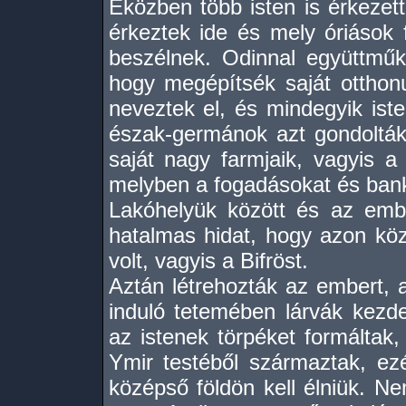
Eközben több isten is érkezet
érkeztek ide és mely óriások f
beszélnek. Odinnal együttműk
hogy megépítsék saját otthonu
neveztek el, és mindegyik iste
észak-germánok azt gondolták
saját nagy farmjaik, vagyis a
melyben a fogadásokat és banke
Lakóhelyük között és az embe
hatalmas hidat, hogy azon kö
volt, vagyis a Bifröst.
Aztán létrehozták az embert, a
induló tetemében lárvák kezde
az istenek törpéket formáltak
Ymir testéből származtak, ez
középső földön kell élniük. N