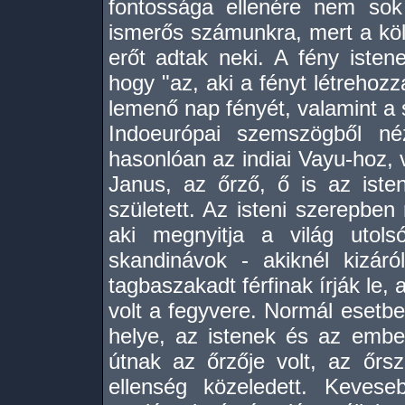
fontossága ellenére nem sok
ismerős számunkra, mert a köl
erőt adtak neki. A fény istene
hogy "az, aki a fényt létrehozz
lemenő nap fényét, valamint a s
Indoeurópai szemszögből néz
hasonlóan az indiai Vayu-hoz,
Janus, az őrző, ő is az iste
született. Az isteni szerepben
aki megnyitja a világ utols
skandinávok - akiknél kizáró
tagbaszakadt férfinak írják le,
volt a fegyvere. Normál esetben
helye, az istenek és az ember
útnak az őrzője volt, az őrs
ellenség közeledett. Kevese