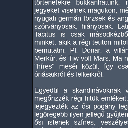
történetekre bukkanhatunk, 
jegyeket viselnek magukon, még
nyugati germán törzsek és ang
szórványosak, hiányosak. Lati
Tacitus is csak másodkézből
minket, akik a régi teuton mito
bemutatni. Pl. Donar, a villá
Merkúr, és Tiw volt Mars. Ma 
"híres" meséi közül, így cs
óriásaikról és lelkeikről.
Egyedül a skandinávoknak 
megőrizzék régi hitük emlékeit
lejegyezték az ősi pogány leg
legöregebb ilyen jellegű gyűjt
ősi istenek színes, veszélye