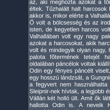
az, aki meghozta azokat a tö
éltek. Tűzhalált halt harcosok 
akkor is, mikor elérte a Valhallá
Ő volt a bölcsesség és az irod
isten, de kegyetlen harcos vol
Valhallában volt egy nagy palo
azokat a harcosokat, akik harc
volt és mindegyik olyan nagy, h
palota főtermének tetejét h
oldalában páncélok voltak kiállí
Odin egy fényes páncélt viselt
egy hosszú lándzsát, a Gungnirt
a fegyvert nem használhatta 
Sleipnir-nek hívtak, a legjobb 
Vállán két holló ült. Amit ők lát
hallotta Odin is. A neveik 