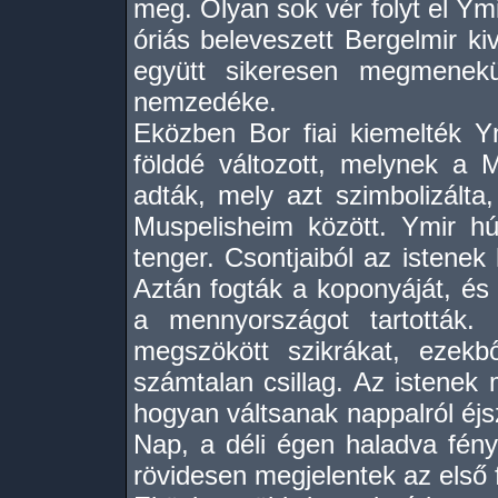
meg. Olyan sok vér folyt el Ym
óriás beleveszett Bergelmir kiv
együtt sikeresen megmenekü
nemzedéke.
Eközben Bor fiai kiemelték Ymi
földdé változott, melynek a M
adták, mely azt szimbolizálta,
Muspelisheim között. Ymir hús
tenger. Csontjaiból az istenek
Aztán fogták a koponyáját, és n
a mennyországot tartották. 
megszökött szikrákat, ezekb
számtalan csillag. Az istene
hogyan váltsanak nappalról éjs
Nap, a déli égen haladva fény
rövidesen megjelentek az első f