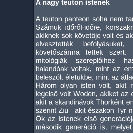
A nagy teuton istenek
A teuton panteon soha nem tar
Számuk időről-időre, korszakró
akiknek sok követője volt és ak
elvesztették befolyásuka
követőszámra tettek szert
mitológiák szereplőihez has
halandóak voltak, mint az e
beleszólt életükbe, mint az át
Három olyan isten volt, akit
legelső volt Woden, akiket az 
akit a skandinávok Thorként em
szerint Ziu - akit északon Tyr-n
Ők az istenek első generációjá
második generáció is, melyet