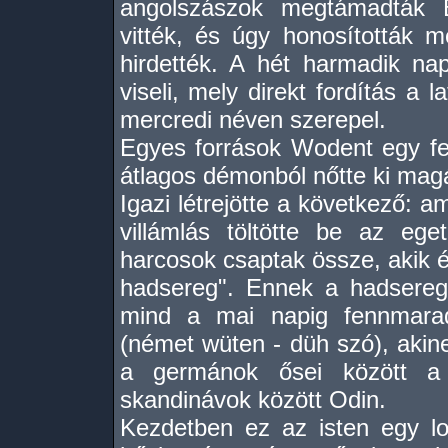
angolszászok megtámadták B
vitték, és úgy honosították m
hirdették. A hét harmadik n
viseli, mely direkt fordítás a 
mercredi néven szerepel.
Egyes források Wodent egy fel
átlagos démonból nőtte ki mag
Igazi létrejötte a következő: 
villámlás töltötte be az eg
harcosok csaptak össze, akik é
hadsereg". Ennek a hadsereg
mind a mai napig fennmara
(német wüten - düh szó), akin
a germánok ősei között 
skandinávok között Odin.
Kezdetben ez az isten egy lov