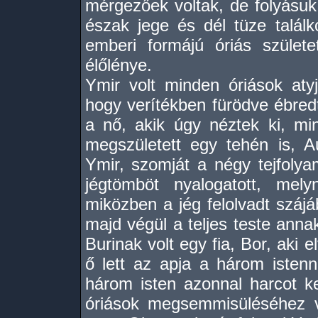
mérgezőek voltak, de folyásu
észak jege és dél tüze talál
emberi formájú óriás szület
élőlénye.
Ymir volt minden óriások atyj
hogy verítékben fürödve ébredt:
a nő, akik úgy néztek ki, m
megszületett egy tehén is, A
Ymir, szomját a négy tejfoly
jégtömböt nyalogatott, mely
miközben a jég felolvadt szájáb
majd végül a teljes teste anna
Burinak volt egy fia, Bor, aki e
ő lett az apja a három isten
három isten azonnal harcot ke
óriások megsemmisüléséhez v