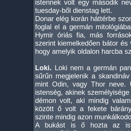
istennek volt egy második nev
tuesday-ből dienstag lett.
Donar elég korán háttérbe szorí
foglal el a germán mitológiába
Hymir óriás fia, más forráso
szerint kiemelkedően bátor és v
hogy amelyik oldalon harcba szá
Loki.
Loki nem a germán pante
sűrűn megjelenik a skandináv
mint Odin, vagy Thor neve. 
istenség, akinek személyisége 
démon volt, aki mindig valami
között ő volt a fekete bárán
szinte mindig azon munkálkodott
A bukást is ő hozta az ist