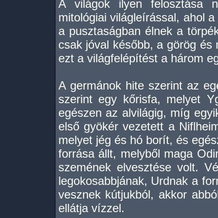
A világok ilyen felosztása
mitológiai világleírással, ahol 
a pusztaságban élnek a törpék
csak jóval később, a görög és 
ezt a világfelépítést a három e
A germánok hite szerint az egé
szerint egy kőrisfa, melyet Y
egészen az alvilágig, míg egy
első gyökér vezetett a Niflhe
melyet jég és hó borít, és egé
forrása állt, melyből maga Odi
szemének elvesztése volt. V
legokosabbjának, Urdnak a for
vesznek kútjukból, akkor abbó
ellátja vízzel.