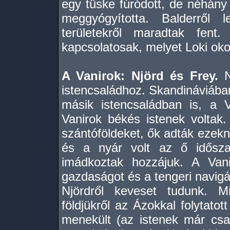
egy tüske fúródott, de néhán
meggyógyította. Balderről
területekről maradtak fent.
kapcsolatosak, melyet Loki oko
A Vanirok: Njörd és Frey.
N
istencsaládhoz. Skandináviába
másik istencsaládban is, a 
Vanirok békés istenek voltak
szántóföldeket, ők adták ezekne
és a nyár volt az ő idősza
imádkoztak hozzájuk. A Van
gazdaságot és a tengeri navigác
Njördről keveset tudunk. M
földjükről az Ázokkal folytato
menekült (az istenek már csak