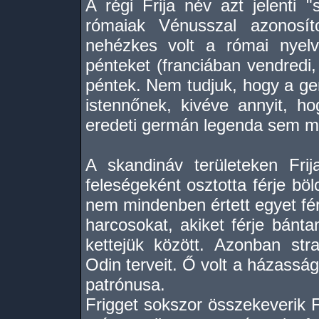
A régi Frija név azt jelenti "
rómaiak Vénusszal azonosíto
nehézkes volt a római nyelv
pénteket (franciában vendredi,
péntek. Nem tudjuk, hogy a ge
istennőnek, kivéve annyit, h
eredeti germán legenda sem ma
A skandináv területeken Frij
feleségeként osztotta férje böl
nem mindenben értett egyet fé
harcosokat, akiket férje bánta
kettejük között. Azonban str
Odin terveit. Ő volt a házassá
patrónusa.
Frigget sokszor összekeverik F