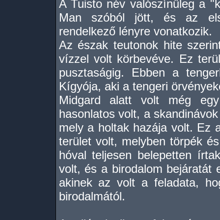
A Tuisto név valószínűleg a "
Man szóból jött, és az el
rendelkező lényre vonatkozik.
Az észak teutonok hite szerin
vízzel volt körbevéve. Ez terü
pusztaságig. Ebben a tenger
Kígyója, aki a tengeri örvényeke
Midgard alatt volt még egy
hasonlatos volt, a skandinávok
mely a holtak hazája volt. Ez a
terület volt, melyben törpék és
hóval teljesen belepetten írta
volt, és a birodalom bejáratá
akinek az volt a feladata, ho
birodalmától.