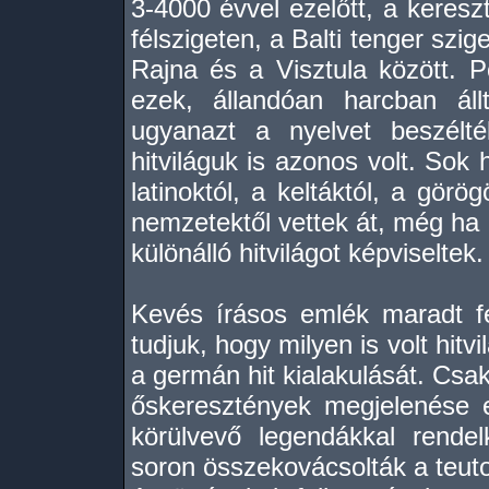
3-4000 évvel ezelőtt, a keresz
félszigeten, a Balti tenger szi
Rajna és a Visztula között. Po
ezek, állandóan harcban áll
ugyanazt a nyelvet beszélté
hitviláguk is azonos volt. Sok 
latinoktól, a keltáktól, a görö
nemzetektől vettek át, még ha a
különálló hitvilágot képviseltek.
Kevés írásos emlék maradt f
tudjuk, hogy milyen is volt hitv
a germán hit kialakulását. Csak
őskeresztények megjelenése e
körülvevő legendákkal rende
soron összekovácsolták a teut