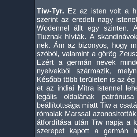
Tiw-Tyr.
Ez az isten volt a h
szerint az eredeti nagy istene
Wodennel állt egy szinten. 
Tiuznak hívták. A skandinávo
nek. Ám az bizonyos, hogy mi
szóból, valamint a görög Zeus
Ezért a germán nevek minde
nyelvekből származik, melyn
Később több területen is az ég 
et az indiai Mitra istennel le
legális oldalának patrónu
beállítottsága miatt Tiw a csaták
rómaiak Marssal azonosították é
átfordítása után Tiw napja a k
szerepet kapott a germán 