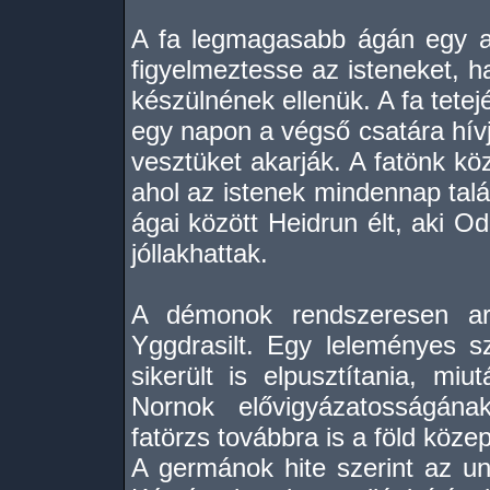
A fa legmagasabb ágán egy ar
figyelmeztesse az isteneket, h
készülnének ellenük. A fa tetejé
egy napon a végső csatára hívj
vesztüket akarják. A fatönk köz
ahol az istenek mindennap talá
ágai között Heidrun élt, aki Od
jóllakhattak.
A démonok rendszeresen arr
Yggdrasilt. Egy leleményes 
sikerült is elpusztítania, mi
Nornok elővigyázatosságának
fatörzs továbbra is a föld köze
A germánok hite szerint az un