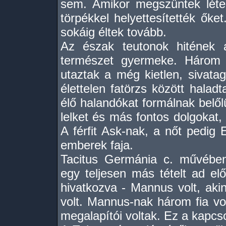
sem. Amikor megszűntek léte
törpékkel helyettesítették őke
sokáig éltek tovább.
Az észak teutonok hitének 
természet gyermeke. Három i
utaztak a még kietlen, sivatag
élettelen fatörzs között halad
élő halandókat formálnak belől
lelket és más fontos dolgokat,
A férfit Ask-nak, a nőt pedig
emberek faja.
Tacitus Germánia c. művében
egy teljesen más tételt ad el
hivatkozva - Mannus volt, akin
volt. Mannus-nak három fia vo
megalapítói voltak. Ez a kapcsol