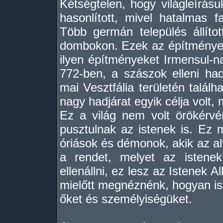
Kétségtelen, hogy világleírásu
hasonlított, mivel hatalmas f
Több germán település állított
dombokon. Ezek az építmények 
ilyen építményeket Irmensul-nak
772-ben, a szászok elleni ha
mai Vesztfália területén találha
nagy hadjárat egyik célja volt
Ez a világ nem volt örökérvé
pusztulnak az istenek is. Ez 
óriások és démonok, akik az alv
a rendet, melyet az istene
ellenállni, ez lesz az Istenek
mielőtt megnéznénk, hogyan is
őket és személyiségüket.