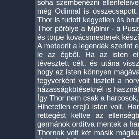
soha szembenézni ellenfeleive
még Odinnal is összecsapott
Thor is tudott kegyetlen és bru
Thor pörölye a Mjölnir - a Pusz
és törpe kovácsmesterek készít
A meteorit a legendák szerint 
le az égből. Ha az isten e
tévesztett célt, és utána viss
hogy az isten könnyen magáva
fegyverként volt tisztelt a no
házasságkötéseknél is használt
Így Thor nem csak a harcosok,
Hihetetlen erejű isten volt. H
rettegést keltve az ellensé
germánok ordítva mentek a ha
Thornak volt két másik mágiku