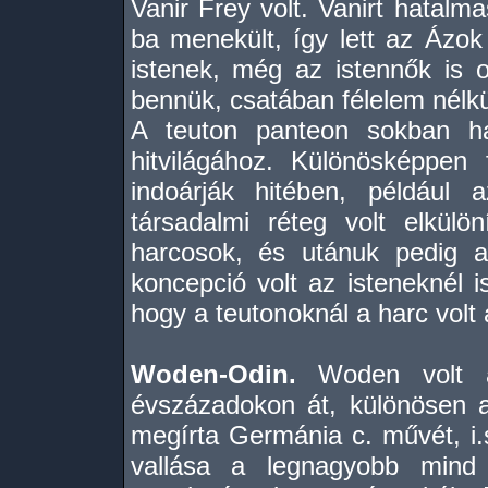
Vanir Frey volt. Vanirt hatalm
ba menekült, így lett az Ázok
istenek, még az istennők is o
bennük, csatában félelem nélkü
A teuton panteon sokban ha
hitvilágához. Különösképpen
indoárják hitében, például 
társadalmi réteg volt elkülö
harcosok, és utánuk pedig 
koncepció volt az isteneknél i
hogy a teutonoknál a harc volt 
Woden-Odin.
Woden volt a 
évszázadokon át, különösen a
megírta Germánia c. művét, i.
vallása a legnagyobb mind