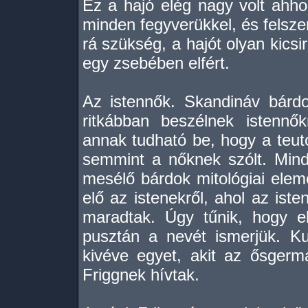
Ez a hajó elég nagy volt ahh
minden fegyverükkel, és felsze
rá szükség, a hajót olyan kicsi
egy zsebében elfért.
Az istennők. Skandináv bárd
ritkábban beszélnek istennők
annak tudható be, hogy a teuto
semmint a nőknek szólt. Min
mesélő bárdok mitológiai eleme
elő az istenekről, ahol az iste
maradtak. Úgy tűnik, hogy e
pusztán a nevét ismerjük. K
kivéve egyet, akit az ősgerm
Friggnek hívtak.