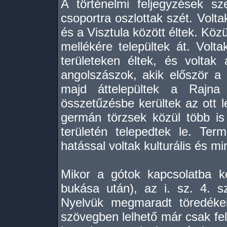
A történelmi feljegyzések s
csoportra oszlottak szét. Volta
és a Visztula között éltek. Köz
mellékére települtek át. Volt
területeken éltek, és volta
angolszászok, akik először a 
majd áttelepültek a Rajn
összetűzésbe kerültek az ott 
germán törzsek közül több is
területén telepedtek le. Te
hatással voltak kulturális és m
Mikor a gótok kapcsolatba ke
bukása után), az i. sz. 4. s
Nyelvük megmaradt töredékei
szövegben lelhető már csak fel