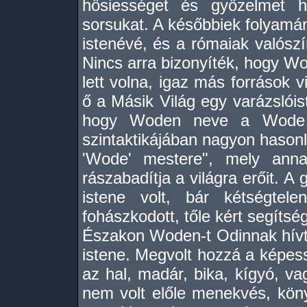
hősiességet és győzelmet h
sorsukat. A későbbiek folyamán 
istenévé, és a rómaiak valószí
Nincs arra bizonyíték, hogy Wo
lett volna, igaz más források v
ő a Másik Világ egy varázslóis
hogy Woden neve a Wode s
szintaktikájában nagyon hasonl
'Wode' mestere", mely anna
rászabadítja a világra erőit. 
istene volt, bár kétségtel
fohászkodott, tőle kért segítség
Északon Woden-t Odinnak hívták
istene. Megvolt hozzá a képes
az hal, madár, bika, kígyó, v
nem volt előle menekvés, könyö