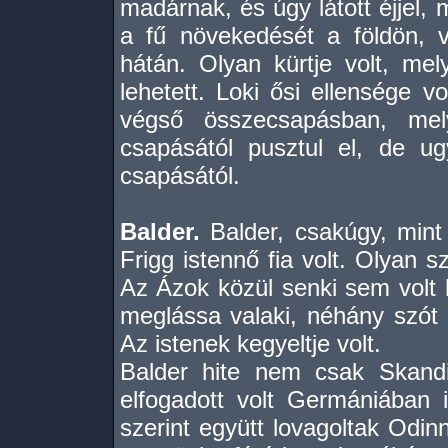
madárnak, és úgy látott éjjel,
a fű növekedését a földön, 
hátán. Olyan kürtje volt, mel
lehetett. Loki ősi ellensége vo
végső összecsapásban, mel
csapásától pusztul el, de ug
csapásától.
Balder.
Balder, csakúgy, mint 
Frigg istennő fia volt. Olyan s
Az Ázok közül senki sem volt 
meglássa valaki, néhány szót
Az istenek kegyeltje volt.
Balder hite nem csak Skandi
elfogadott volt Germániában
szerint együtt lovagoltak Odin