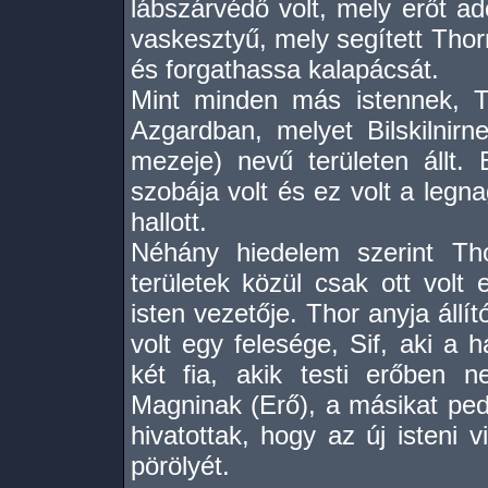
lábszárvédő volt, mely erőt ad
vaskesztyű, mely segített Tho
és forgathassa kalapácsát.
Mint minden más istennek, T
Azgardban, melyet Bilskilnir
mezeje) nevű területen állt.
szobája volt és ez volt a legn
hallott.
Néhány hiedelem szerint Th
területek közül csak ott volt 
isten vezetője. Thor anyja állí
volt egy felesége, Sif, aki a 
két fia, akik testi erőben 
Magninak (Erő), a másikat ped
hivatottak, hogy az új isteni 
pörölyét.