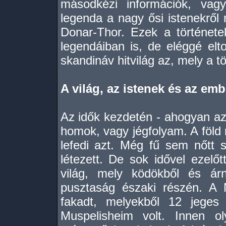
másodkézi információk, vagy
legenda a nagy ősi istenekről
Donar-Thor. Ezek a története
legendáiban is, de eléggé elt
skandináv hitvilág az, mely a tö
A világ, az istenek és az emb
Az idők kezdetén - ahogyan az 
homok, vagy jégfolyam. A föld
lefedi azt. Még fű sem nőtt 
létezett. De sok idővel ezelőt
világ, mely ködökből és árn
pusztaság északi részén. A 
fakadt, melyekből 12 jeges 
Muspelisheim volt. Innen o