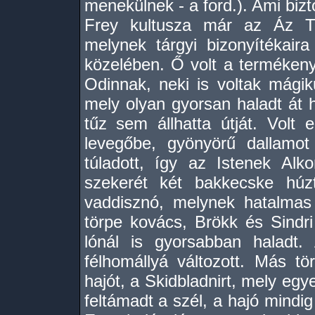
menekülnek - a ford.). Ami bizto
Frey kultusza már az Áz Th
melynek tárgyi bizonyítékair
közelében. Ő volt a terméken
Odinnak, neki is voltak mágiku
mely olyan gyorsan haladt át 
tűz sem állhatta útját. Volt 
levegőbe, gyönyörű dallamot
túladott, így az Istenek Al
szekerét két bakkecske húz
vaddisznó, melynek hatalmas 
törpe kovács, Brökk és Sindri
lónál is gyorsabban haladt.
félhomállyá változott. Más t
hajót, a Skidbladnirt, mely eg
feltámadt a szél, a hajó mindig